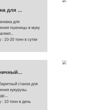
а для ...
ановка для
чения пшеницы в муку
вляет...
 : 10-20 тонн в сутки
ичный...
баритный станок для
ения кукурузы,
дс...
y : 10 тонн в день