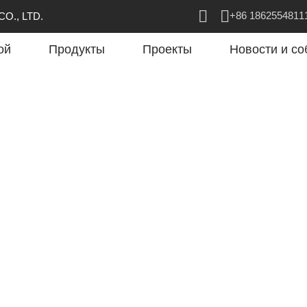
+86 1862554811
O., LTD.
ой
Продукты
Проекты
Новости и со