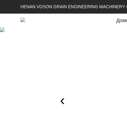
HENAN VOSON GRAIN ENGINEERING MACHINERY C
Дом
‹