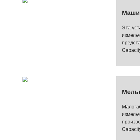
Машин
Эта уст
измель
предста
Capacity
Мельн
Малога
измельч
произво
Capacit