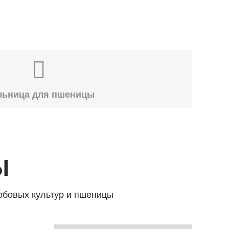
льница для пшеницы
Ы
обовых культур и пшеницы