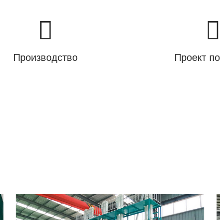
Производство
Проект п
ЦЕНТР ПРОЕКТОВ
Кении, Танзании, Южной Африке, Зимбабве, Замбии, Эф