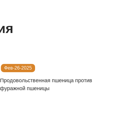
ия
Фев-26-2025
Продовольственная пшеница против
фуражной пшеницы